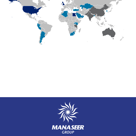
Manaseer Group, 8 круг
Короля Абдаллы II, 302
тел. +962 (6) 565-0902
факс +962 (6) 585-8549